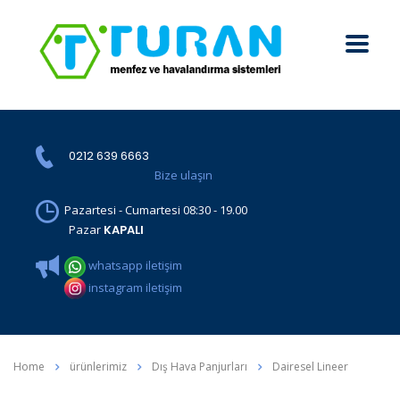
0212 639 6663
Bize ulaşın
Pazartesi - Cumartesi 08:30 - 19.00
Pazar
KAPALI
whatsapp iletişim
instagram iletişim
Home
ürünlerimiz
Dış Hava Panjurları
Dairesel Lineer