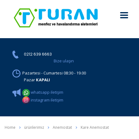
0212 639 6663
Bize ulaşın
Pazartesi - Cumartesi 08:30 - 19.00
Pazar
KAPALI
whatsapp iletişim
instagram iletişim
Home
ürünlerimiz
Anemostat
Kare Anemostat